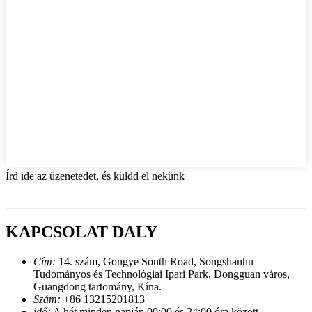
Írd ide az üzenetedet, és küldd el nekünk
KAPCSOLAT DALY
Cím:
14. szám, Gongye South Road, Songshanhu
Tudományos és Technológiai Ipari Park, Dongguan város,
Guangdong tartomány, Kína.
Szám:
+86 13215201813
idő:
A hét minden napján 00:00 és 24:00 óra között