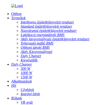
Otthon
Termékek
Intelligens épületfelügyeleti rendszer
Standard épületfelügyeleti rendszer
Nagyáramú épületfelügyeleti rendszer
Lakókocsi energiatároló BMS
Aktív kiegyensúlyozó épületfelügyeleti rendszer
Teherautó-indító BMS
Otthoni tároló BMS
Aktív Kiegyensúlyozó
Daly Charger
Kiegészítők
Daly Charger
500 W
1000 W
1500 W
Alkalmazások
Hír
Céghírek
Iparági hírek
Rólunk
VR gyár