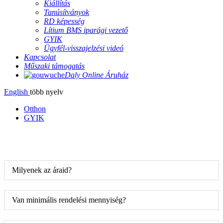
Kiállítás
Tanúsítványok
RD képesség
Lítium BMS iparági vezető
GYIK
Ügyfél-visszajelzési videó
Kapcsolat
Műszaki támogatás
Daly Online Áruház
English
több nyelv
Otthon
GYIK
Milyenek az áraid?
Van minimális rendelési mennyiség?