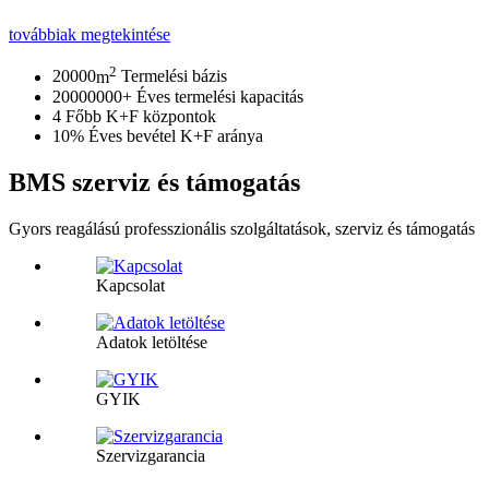
továbbiak megtekintése
2
20000
m
Termelési bázis
20000000
+
Éves termelési kapacitás
4
Főbb K+F központok
10
%
Éves bevétel K+F aránya
BMS szerviz és támogatás
Gyors reagálású professzionális szolgáltatások, szerviz és támogatás
Kapcsolat
Adatok letöltése
GYIK
Szervizgarancia