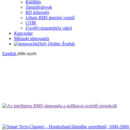
Kiállítás
Tanúsítványok
RD képesség
Lítium BMS iparági vezető
GYIK
Ügyfél-visszajelzési videó
Kapcsolat
Műszaki támogatás
Daly Online Áruház
English
több nyelv