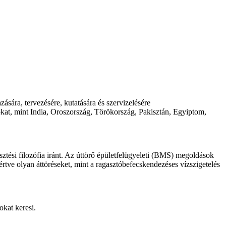
ára, tervezésére, kutatására és szervizelésére
kat, mint India, Oroszország, Törökország, Pakisztán, Egyiptom,
ztési filozófia iránt. Az úttörő épületfelügyeleti (BMS) megoldások
eértve olyan áttöréseket, mint a ragasztóbefecskendezéses vízszigetelés
kat keresi.