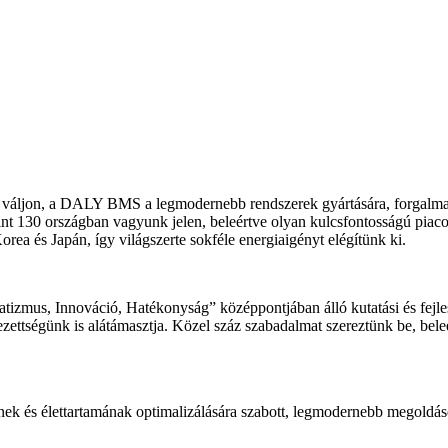
 váljon, a DALY BMS a legmodernebb rendszerek gyártására, forgalmazás
t 130 országban vagyunk jelen, beleértve olyan kulcsfontosságú piaco
a és Japán, így világszerte sokféle energiaigényt elégítünk ki.
atizmus, Innováció, Hatékonyság” középpontjában álló kutatási és fejles
elezettségünk is alátámasztja. Közel száz szabadalmat szereztünk be, bel
k és élettartamának optimalizálására szabott, legmodernebb megoldáso