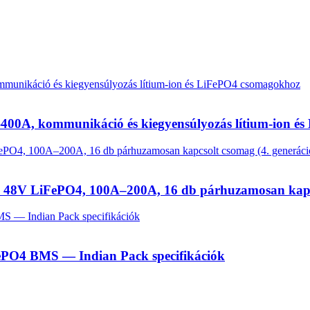
400A, kommunikáció és kiegyensúlyozás lítium-ion é
 48V LiFePO4, 100A–200A, 16 db párhuzamosan kapcs
ePO4 BMS — Indian Pack specifikációk