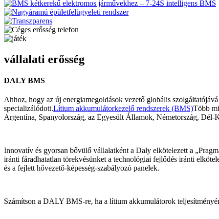
vállalati erősség
DALY BMS
Ahhoz, hogy az új energiamegoldások vezető globális szolgáltatójává
specializálódott.
Lítium akkumulátorkezelő rendszerek (BMS)
Több min
Argentína, Spanyolország, az Egyesült Államok, Németország, Dél-Kore
Innovatív és gyorsan bővülő vállalatként a Daly elkötelezett a „Pragm
iránti fáradhatatlan törekvésünket a technológiai fejlődés iránti elköt
és a fejlett hővezető-képesség-szabályozó panelek.
Számítson a DALY BMS-re, ha a lítium akkumulátorok teljesítményéne