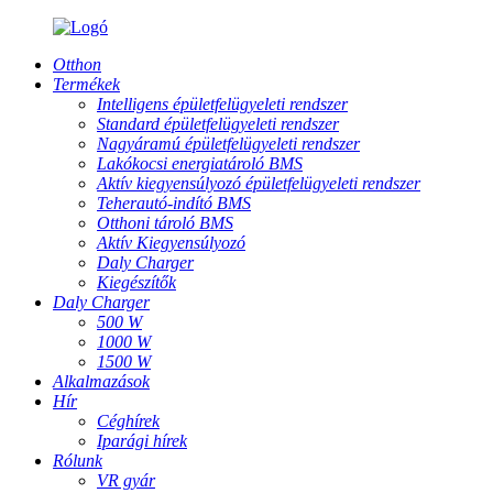
Otthon
Termékek
Intelligens épületfelügyeleti rendszer
Standard épületfelügyeleti rendszer
Nagyáramú épületfelügyeleti rendszer
Lakókocsi energiatároló BMS
Aktív kiegyensúlyozó épületfelügyeleti rendszer
Teherautó-indító BMS
Otthoni tároló BMS
Aktív Kiegyensúlyozó
Daly Charger
Kiegészítők
Daly Charger
500 W
1000 W
1500 W
Alkalmazások
Hír
Céghírek
Iparági hírek
Rólunk
VR gyár