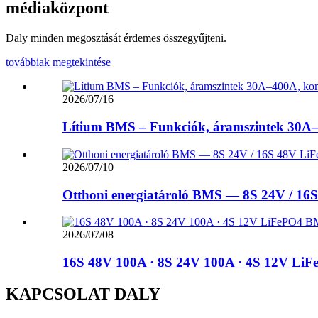
médiaközpont
Daly minden megosztását érdemes összegyűjteni.
továbbiak megtekintése
2026/07/16
Lítium BMS – Funkciók, áramszintek 30A–
2026/07/10
Otthoni energiatároló BMS — 8S 24V / 16S
2026/07/08
16S 48V 100A · 8S 24V 100A · 4S 12V LiF
KAPCSOLAT DALY